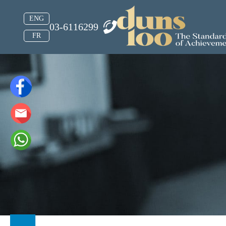
ENG
03-6116299
FR