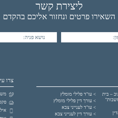
ליצירת קשר
השאירו פרטים ונחזור אליכם בהקדם
צרו עי
משרד: 99
ב – בית
עו"ד פלילי מומלץ
שבות"
עורך דין פלילי מומלץ
פקס: 16222
עו"ד לענייני צבא
איל: 5304150
ין
עורך דין לענייני צבא