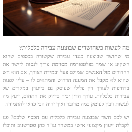
מה לעשות כשחושדים שבוצעה עבירה כלכלית?
מי שחושד שבוצעה כנגדו עבירה שקשורה בכספים שהוא
השקיע או שמר בפלטפורמה מסוימת צריך לנסות ליישר את
ההדורים מול האנשים שמולם פעל ובמידת הצורך, אם הוא חש
שהוא לא מקבל את המענה הדרוש והמתאים לו – עליו לפנות
בדחיפות לעורך דין פלילי שעוסק גם בייעוץ במקרים של
עבירות כלכליות
. עורך הדין יכיר בדיוק את התחום, ייעץ מה
לעשות ויבין לעומק במה מדובר ואיך יהיה הכי כדאי להתמודד.
יש לכם חשד שבוצעה עבירה כלכלית עם הכסף שלכם? פנו
לקבלת ייעוץ מקצועי אישי במשרד עו"ד כהן סטרשנוב ותוכלו