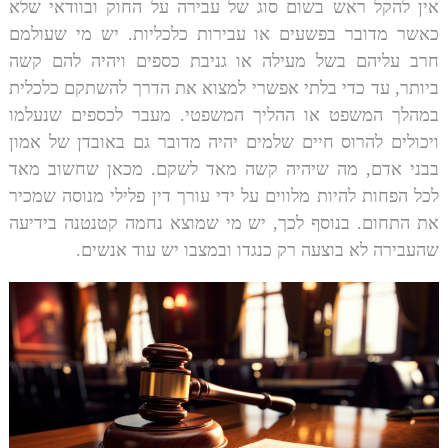
אין להקל ראש בשום סוג של עבירה על החוק ובוודאי שלא
כאשר מדובר בפשעים או
עבירות כלכליות
. יש מי שעולמם
חרב עליהם בשל מעילה או גניבת כספים ויהיה להם קשה
ביותר, עד כדי בלתי אפשרי למצוא את הדרך להשתקם כלכלית
במהלך המשפט או ההליך המשפטי. מעבר לכספים שנעלמו
ויכולים להרוס חיים שלמים יהיה מדובר גם באובדן של אמון
בבני אדם, מה שיהיה קשה מאד לשקם. מכאן שחשוב מאד
לכל הפחות להיות מלווים על ידי עורך דין פלילי מנוסה שמכיר
את התחום. בנוסף לכך, יש מי שמוצא נחמה קטנטנה בידיעה
שהעבירה לא בוצעה רק כנגדו ובמצבו יש עוד אנשים.