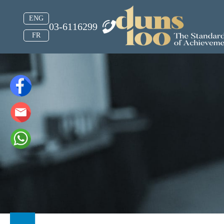
ENG
03-6116299
FR