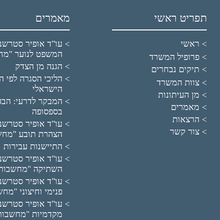
תפריט ראשי
מאמרים
ראשי
עו"ד אופיר סטרשנו
המשפט לנוער "מח
פרופיל המשרד
הגנה מן הצדק
תיקים נבחרים
הליכי הסגרה לפי הד
צוות המשרד
הישראלי
מן העיתונות
המבקר לדרעי: הבה
מאמרים
בספסופה
הרצאות
עו"ד אופיר סטרשנו
צור קשר
הצהרת תובע "מחש
התיישנות עבירות
עו"ד אופיר סטרשנו
השתיקה "מחשבות
עו"ד אופיר סטרשנו
פנימי וחיצוני "מח
עו"ד אופיר סטרשנו
מקדמיות "מחשבות