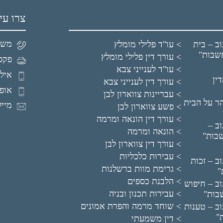
צרו עי
משרד: 99
ב – בית
עו"ד פלילי מומלץ
שבות"
עורך דין פלילי מומלץ
פקס: 16222
עו"ד לענייני צבא
איל: 5304150
ין
עורך דין לענייני צבא
אופיר: 69
עבריינות צווארון לבן
ר על הבית
מייל: wfirm.co.il
פשע צווארון לבן
עורך דין הונאה ומרמה
ב –
הונאה ומרמה
בות"
עורך דין צווארון לבן
עבירות כלכליות
ב – זכות
גרימת מוות ברשלנות
"
הלבנת כספים
ב – חיפוש
עבירות תכנון ובניה
שבות"
שוחד מרמה והפרת אמונים
ב – טענות
"
דין משמעתי